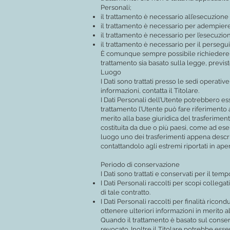
Personali;
il trattamento è necessario all’esecuzione 
il trattamento è necessario per adempiere 
il trattamento è necessario per l’esecuzione
il trattamento è necessario per il persegui
È comunque sempre possibile richiedere al 
trattamento sia basato sulla legge, previs
Luogo
I Dati sono trattati presso le sedi operative
informazioni, contatta il Titolare.
I Dati Personali dell’Utente potrebbero ess
trattamento l’Utente può fare riferimento al
merito alla base giuridica del trasferiment
costituita da due o più paesi, come ad ese
luogo uno dei trasferimenti appena descrit
contattandolo agli estremi riportati in aper
Periodo di conservazione
I Dati sono trattati e conservati per il tempo
I Dati Personali raccolti per scopi collegat
di tale contratto.
I Dati Personali raccolti per finalità ricon
ottenere ulteriori informazioni in merito a
Quando il trattamento è basato sul consen
revocato. Inoltre il Titolare potrebbe ess