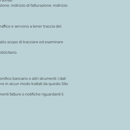
rsonali.
ione, indirizzo di fatturazione, indirizzo
raffico e servono a tener traccia del
i allo scopo di tracciare ed esaminare
licitario.
fico bancario o altri strumenti. I dati
re in alcun modo trattati da questo Sito
ti fatture o notifiche riguardanti il