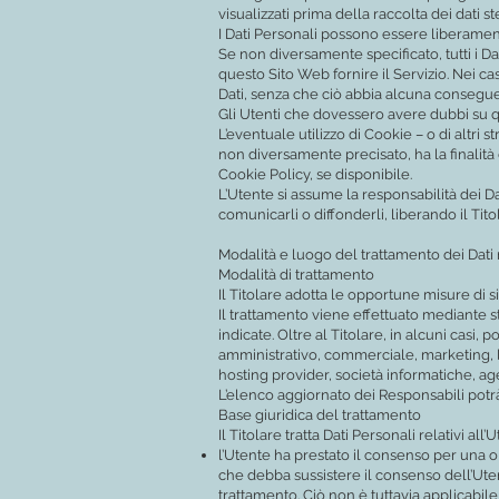
visualizzati prima della raccolta dei dati ste
I Dati Personali possono essere liberamente
Se non diversamente specificato, tutti i Da
questo Sito Web fornire il Servizio. Nei cas
Dati, senza che ciò abbia alcuna conseguenz
Gli Utenti che dovessero avere dubbi su qua
L’eventuale utilizzo di Cookie – o di altri 
non diversamente precisato, ha la finalità d
Cookie Policy, se disponibile.
L’Utente si assume la responsabilità dei Dat
comunicarli o diffonderli, liberando il Tito
Modalità e luogo del trattamento dei Dati 
Modalità di trattamento
Il Titolare adotta le opportune misure di s
Il trattamento viene effettuato mediante s
indicate. Oltre al Titolare, in alcuni casi
amministrativo, commerciale, marketing, lega
hosting provider, società informatiche, a
L’elenco aggiornato dei Responsabili potr
Base giuridica del trattamento
Il Titolare tratta Dati Personali relativi al
l’Utente ha prestato il consenso per una o 
che debba sussistere il consenso dell’Utent
trattamento. Ciò non è tuttavia applicabile