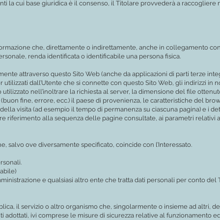
ti la cui base giuridica è il consenso, il Titolare provvederà a raccoglier
rmazione che, direttamente o indirettamente, anche in collegamento con qu
onale, renda identificata o identificabile una persona fisica.
nte attraverso questo Sito Web (anche da applicazioni di parti terze integra
r utilizzati dall’Utente che si connette con questo Sito Web, gli indirizzi i
odo utilizzato nell’inoltrare la richiesta al server, la dimensione del file otten
 (buon fine, errore, ecc.) il paese di provenienza, le caratteristiche del brow
della visita (ad esempio il tempo di permanenza su ciascuna pagina) e i dettag
are riferimento alla sequenza delle pagine consultate, ai parametri relativi 
he, salvo ove diversamente specificato, coincide con l’Interessato.
ersonali.
abile)
amministrazione e qualsiasi altro ente che tratta dati personali per conto de
bblica, il servizio o altro organismo che, singolarmente o insieme ad altri, de
ti adottati, ivi comprese le misure di sicurezza relative al funzionamento ed 