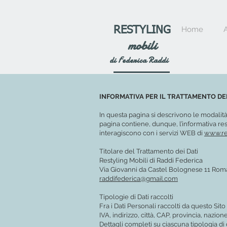
RESTYLING
Home
mobili
di Federica Raddi
INFORMATIVA PER IL TRATTAMENTO DEI 
In questa pagina si descrivono le modalità 
pagina contiene, dunque, l’informativa resa
interagiscono con i servizi WEB di
www.res
Titolare del Trattamento dei Dati
Restyling Mobili di Raddi Federica
Via Giovanni da Castel Bolognese 11 Roma,
raddifederica@gmail.com
Tipologie di Dati raccolti
Fra i Dati Personali raccolti da questo Si
IVA, indirizzo, città, CAP, provincia, nazio
Dettagli completi su ciascuna tipologia di d