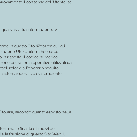
e nuovamente il consenso dell’Utente, se
alsiasi altra informazione, ivi
te in questo Sito Web), tra cui: gli
n notazione URI (Uniform Resource
uto in risposta, il codice numerico
ser e del sistema operativo utilizzati dal
li relativi all’itinerario seguito
al sistema operativo e all’ambiente
l Titolare, secondo quanto esposto nella
termina le finalità e i mezzi del
alla fruizione di questo Sito Web. Il