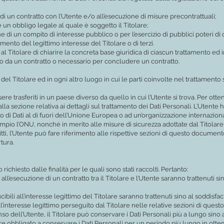
di un contratto con l’Utente e/o all’esecuzione di misure precontrattuali;
un obbligo legale al quale è soggetto il Titolare;
 di un compito di interesse pubblico o per l’esercizio di pubblici poteri di cu
mento del legittimo interesse del Titolare o di terzi.
Titolare di chiarire la concreta base giuridica di ciascun trattamento ed in 
to da un contratto o necessario per concludere un contratto.
 del Titolare ed in ogni altro luogo in cui le parti coinvolte nel trattamento s
ere trasferiti in un paese diverso da quello in cui l’Utente si trova. Per otte
la sezione relativa ai dettagli sul trattamento dei Dati Personali. L’Utente h
o di Dati al di fuori dell’Unione Europea o ad un’organizzazione internaziona
mpio l’ONU, nonché in merito alle misure di sicurezza adottate dal Titolare
ti, l’Utente può fare riferimento alle rispettive sezioni di questo document
tura.
 richiesto dalle finalità per le quali sono stati raccolti. Pertanto:
i all’esecuzione di un contratto tra il Titolare e l’Utente saranno trattenuti
ducibili all’interesse legittimo del Titolare saranno trattenuti sino al soddisf
ll’interesse legittimo perseguito dal Titolare nelle relative sezioni di ques
so dell’Utente, il Titolare può conservare i Dati Personali più a lungo si
ere obbligato a conservare i Dati Personali per un periodo più lungo in ot