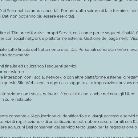
ti Personali saranno cancellati. Pertanto, allo spirare di tale termine il dir
 dei Dati non potranno più essere esercitati.
re al Titolare di fornire i propri Servizi, così come per le seguenti finalità: C
one con social network e piattaforme esterne, Gestione dei pagamenti, Visu
iate sulle finalità del trattamento e sui Dati Personali concretamente rilevan
questo documento.
i finalità ed utilizzando i seguenti servizi:
forme esterne
are interazioni con i social network, o con altre piattaforme esterne, dirett
 da questo Sito Web sono in ogni caso soggette alle impostazioni privacy del
 interazione con i social network, è possibile che, anche nel caso gli Utenti no
in cui è installato.
ente consente all’Applicazione di identificarlo e di dargli accesso a servizi d
ervizi di registrazione e di autenticazione potrebbero essere forniti con l’au
 ad alcuni Dati conservati dal servizio terzo usato per la registrazione o l