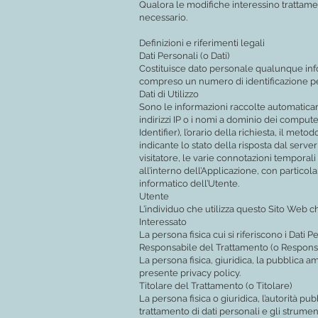
Qualora le modifiche interessino trattamen
necessario.
Definizioni e riferimenti legali
Dati Personali (o Dati)
Costituisce dato personale qualunque info
compreso un numero di identificazione pers
Dati di Utilizzo
Sono le informazioni raccolte automaticame
indirizzi IP o i nomi a dominio dei compute
Identifier), l’orario della richiesta, il met
indicante lo stato della risposta dal server
visitatore, le varie connotazioni temporali 
all’interno dell’Applicazione, con particol
informatico dell’Utente.
Utente
L’individuo che utilizza questo Sito Web c
Interessato
La persona fisica cui si riferiscono i Dati P
Responsabile del Trattamento (o Respons
La persona fisica, giuridica, la pubblica 
presente privacy policy.
Titolare del Trattamento (o Titolare)
La persona fisica o giuridica, l’autorità pu
trattamento di dati personali e gli strumen