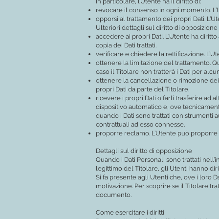
In particolare, l’Utente ha il diritto di:
revocare il consenso in ogni momento. L’
opporsi al trattamento dei propri Dati. L’
Ulteriori dettagli sul diritto di opposizion
accedere ai propri Dati. L’Utente ha diritto
copia dei Dati trattati.
verificare e chiedere la rettificazione. L’
ottenere la limitazione del trattamento. Q
caso il Titolare non tratterà i Dati per al
ottenere la cancellazione o rimozione dei
propri Dati da parte del Titolare.
ricevere i propri Dati o farli trasferire ad 
dispositivo automatico e, ove tecnicamente 
quando i Dati sono trattati con strumenti a
contrattuali ad esso connesse.
proporre reclamo. L’Utente può proporre un
Dettagli sul diritto di opposizione
Quando i Dati Personali sono trattati nell’i
legittimo del Titolare, gli Utenti hanno dir
Si fa presente agli Utenti che, ove i loro D
motivazione. Per scoprire se il Titolare tra
documento.
Come esercitare i diritti