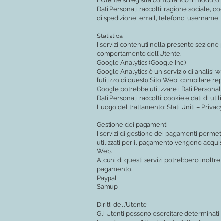
L’Utente si registra compilando il modulo 
Dati Personali raccolti: ragione sociale, co
di spedizione, email, telefono, username,
Statistica
I servizi contenuti nella presente sezione 
comportamento dell’Utente.
Google Analytics (Google Inc.)
Google Analytics è un servizio di analisi w
l’utilizzo di questo Sito Web, compilare rep
Google potrebbe utilizzare i Dati Personal
Dati Personali raccolti: cookie e dati di util
Luogo del trattamento: Stati Uniti –
Privac
Gestione dei pagamenti
I servizi di gestione dei pagamenti permet
utilizzati per il pagamento vengono acquis
Web.
Alcuni di questi servizi potrebbero inoltr
pagamento.
Paypal
Samup
Diritti dell’Utente
Gli Utenti possono esercitare determinati dir