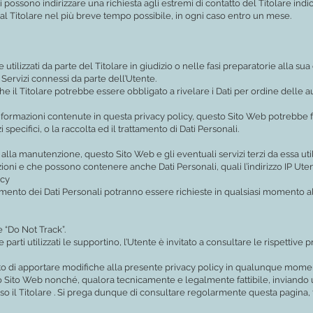
enti possono indirizzare una richiesta agli estremi di contatto del Titolare in
dal Titolare nel più breve tempo possibile, in ogni caso entro un mese.
 utilizzati da parte del Titolare in giudizio o nelle fasi preparatorie alla su
i Servizi connessi da parte dell’Utente.
e il Titolare potrebbe essere obbligato a rivelare i Dati per ordine delle a
 informazioni contenute in questa privacy policy, questo Sito Web potrebbe f
 specifici, o la raccolta ed il trattamento di Dati Personali.
lla manutenzione, questo Sito Web e gli eventuali servizi terzi da essa uti
azioni e che possono contenere anche Dati Personali, quali l’indirizzo IP Uten
icy
ttamento dei Dati Personali potranno essere richieste in qualsiasi momento al
 “Do Not Track”.
e parti utilizzati le supportino, l’Utente è invitato a consultare le rispettive p
diritto di apportare modifiche alla presente privacy policy in qualunque mo
o Sito Web nonché, qualora tecnicamente e legalmente fattibile, inviando u
esso il Titolare . Si prega dunque di consultare regolarmente questa pagina, 