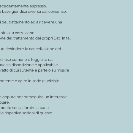
 precedentemente espresso.
a base giuridica diversa dal consenso.
tti del trattamento ed a ricevere una
ento o la correzione.
e del trattamento dei propri Dati. In tal
uò richiedere la cancellazione dei
ato, di uso comune e leggibile da
 Questa disposizione è applicabile
atto di cui l’Utente è parte o su misure
etente o agire in sede giudiziale.
olare oppure per perseguire un interesse
olare.
ttamento senza fornire alcuna
lle rispettive sezioni di questo