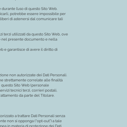
e durante l’uso di questo Sito Web.
nicarli, potrebbe essere impossibile per
 liberi di astenersi dal comunicare tali
zi terzi utilizzati da questo Sito Web, ove
ritte nel presente documento e nella
 e garantisce di avere il diritto di
zione non autorizzate dei Dati Personali.
e strettamente correlate alle finalità
e di questo Sito Web (personale
izi tecnici terzi, corrieri postali,
attamento da parte del Titolare.
torizzato a trattare Dati Personali senza
ente non si opponga (“opt-out”) a tale
opea in materia di protezione dei Dati