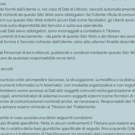
ssi.
 forniti dall’Utente o, nel caso di Dati di Utilizzo, raccolti automaticament
ti richiesti da questo Sito Web sono obbligatori. Se l’Utente rifiuta di comu
i in cui questo Sito Web indichi alcuni Dati come facoltativi, gli Utenti sono
a sulla disponibilità del Servizio o sulla sua operatività.
li Dati siano obbligatori, sono incoraggiati a contattare il Titolare.
strumenti di tracciamento – da parte di questo Sito Web o dei titolari dei servi
i fornire il Servizio richiesto dall’Utente, oltre alle ulteriori finalità desc
i Personali di terzi ottenuti, pubblicati o condivisi mediante questo Sito Web
lare da qualsiasi responsabilità verso terzi.
raccolti
icurezza volte ad impedire l’accesso, la divulgazione, la modifica o la distru
trumenti informatici e/o telematici, con modalità organizzative e con logich
, potrebbero avere accesso ai Dati altri soggetti coinvolti nell’organizzazion
li, amministratori di sistema) ovvero soggetti esterni (come fornitori di serv
genzie di comunicazione) nominati anche, se necessario, Responsabili del Tr
à sempre essere richiesto al Titolare del Trattamento.
l’Utente in caso sussista una delle seguenti condizioni:
più finalità specifiche; Nota: in alcuni ordinamenti il Titolare può essere au
e o un’altra delle basi giuridiche specificate di seguito, fino a quando l’Ut
 qualora il trattamento di Dati Personali sia regolato dalla legislazione eur