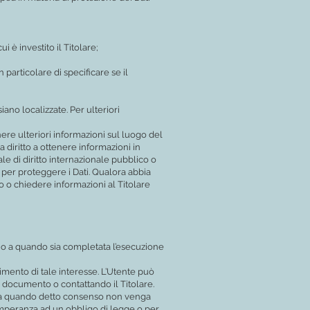
i è investito il Titolare;
particolare di specificare se il
iano localizzate. Per ulteriori
nere ulteriori informazioni sul luogo del
a diritto a ottenere informazioni in
le di diritto internazionale pubblico o
 per proteggere i Dati. Qualora abbia
o o chiedere informazioni al Titolare
 sino a quando sia completata l’esecuzione
acimento di tale interesse. L’Utente può
to documento o contattando il Titolare.
no a quando detto consenso non venga
temperanza ad un obbligo di legge o per