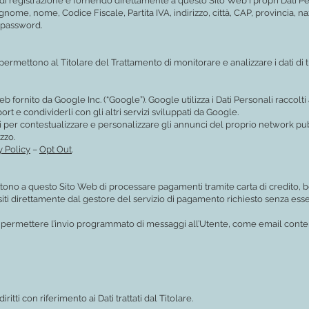
di registrazione e fornendo direttamente a questo Sito Web i propri Dati Pe
gnome, nome, Codice Fiscale, Partita IVA, indirizzo, città, CAP, provincia, naz
 password.
permettono al Titolare del Trattamento di monitorare e analizzare i dati di t
eb fornito da Google Inc. (“Google”). Google utilizza i Dati Personali raccolt
ort e condividerli con gli altri servizi sviluppati da Google.
i per contestualizzare e personalizzare gli annunci del proprio network pubb
izzo.
y Policy
–
Opt Out
.
tono a questo Sito Web di processare pagamenti tramite carta di credito, boni
iti direttamente dal gestore del servizio di pagamento richiesto senza esse
e permettere l’invio programmato di messaggi all’Utente, come email contenen
itti con riferimento ai Dati trattati dal Titolare.