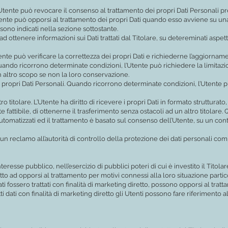
Utente può revocare il consenso al trattamento dei propri Dati Personali
Utente può opporsi al trattamento dei propri Dati quando esso avviene su un
e sono indicati nella sezione sottostante.
 ad ottenere informazioni sui Dati trattati dal Titolare, su detereminati aspe
Utente può verificare la correttezza dei propri Dati e richiederne l’aggiornam
uando ricorrono determinate condizioni, l’Utente può richiedere la limitazion
cun altro scopo se non la loro conservazione.
 propri Dati Personali. Quando ricorrono determinate condizioni, l’Utente p
altro titolare. L’Utente ha diritto di ricevere i propri Dati in formato struttur
fattibile, di ottenerne il trasferimento senza ostacoli ad un altro titolare.
utomatizzati ed il trattamento è basato sul consenso dell’Utente, su un contr
 reclamo all’autorità di controllo della protezione dei dati personali comp
nteresse pubblico, nell’esercizio di pubblici poteri di cui è investito il Tit
itto ad opporsi al trattamento per motivi connessi alla loro situazione partic
ati fossero trattati con finalità di marketing diretto, possono opporsi al tra
tti dati con finalità di marketing diretto gli Utenti possono fare riferimento a