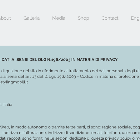
About
Galleria
Media
Shop
Contact
Engl
DATI AI SENSI DEL DLG N.196/2003 IN MATERIA DI PRIVACY
di gestione del sito in riferimento al trattamento dei dati personali degli 
 ai sensi dell’art. 13 del D. Lgs. 196/2003 – Codice in materia di protezione
tylingmobili.it
 Italia
to Web, in modo autonomo o tramite terze parti, ci sono: ragione sociale, c
ne, indirizzo di fatturazione, indirizzo di spedizione, email, telefono, usernam
ati raccolti sono forniti nelle sezioni dedicate di questa privacy policy o me