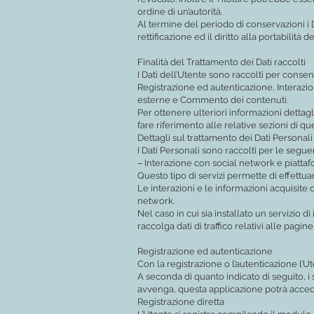
ordine di un’autorità.
Al termine del periodo di conservazioni i Da
rettificazione ed il diritto alla portabilità
Finalità del Trattamento dei Dati raccolti
I Dati dell’Utente sono raccolti per consenti
Registrazione ed autenticazione, Interazi
esterne e Commento dei contenuti.
Per ottenere ulteriori informazioni dettagl
fare riferimento alle relative sezioni di 
Dettagli sul trattamento dei Dati Personali
I Dati Personali sono raccolti per le seguent
– Interazione con social network e piatta
Questo tipo di servizi permette di effettu
Le interazioni e le informazioni acquisite
network.
Nel caso in cui sia installato un servizio di
raccolga dati di traffico relativi alle pagine 
Registrazione ed autenticazione
Con la registrazione o l’autenticazione l’Ut
A seconda di quanto indicato di seguito, i s
avvenga, questa applicazione potrà accedere
Registrazione diretta