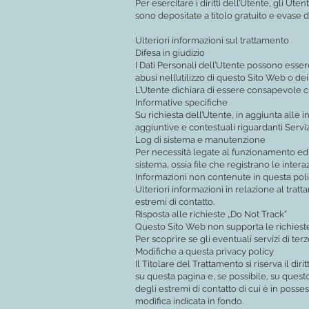
Per esercitare i diritti dell’Utente, gli Ut
sono depositate a titolo gratuito e evase 
Ulteriori informazioni sul trattamento
Difesa in giudizio
I Dati Personali dell’Utente possono essere
abusi nell’utilizzo di questo Sito Web o de
L’Utente dichiara di essere consapevole ch
Informative specifiche
Su richiesta dell’Utente, in aggiunta alle
aggiuntive e contestuali riguardanti Servizi
Log di sistema e manutenzione
Per necessità legate al funzionamento ed a
sistema, ossia file che registrano le inter
Informazioni non contenute in questa pol
Ulteriori informazioni in relazione al tra
estremi di contatto.
Risposta alle richieste „Do Not Track”
Questo Sito Web non supporta le richieste
Per scoprire se gli eventuali servizi di terz
Modifiche a questa privacy policy
Il Titolare del Trattamento si riserva il 
su questa pagina e, se possibile, su quest
degli estremi di contatto di cui è in poss
modifica indicata in fondo.