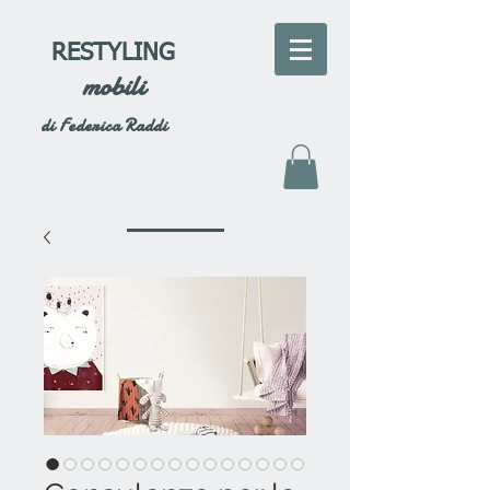
RESTYLING
mobili
di Federica Raddi