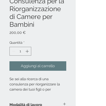
Consulenza per la
Riorganizzazione
di Camere per
Bambini
Prezzo
200,00 €
Quantità
*
Aggiungi al carrello
Se sei alla ricerca di una 
consulenza per riorganizzare la 
camera dei tuoi figli o per 
prepararti all'arrivo di un neonato, 
allora questa è la linea diu 
Modalità di lavoro
prodotto perfetta per te.