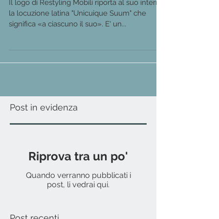
Il logo di Restyling Mobili riporta al suo interno
la locuzione latina "Unicuique Suum" che
significa «a ciascuno il suo». E' un...
Post in evidenza
Riprova tra un po'
Quando verranno pubblicati i
post, li vedrai qui.
Post recenti