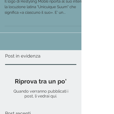
Il logo di Restyling Mobili riporta al suo interno
la locuzione latina "Unicuique Suum" che
significa «a ciascuno il suo». E' un...
Post in evidenza
Riprova tra un po'
Quando verranno pubblicati i
post, li vedrai qui.
Post recenti